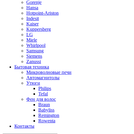
Gorenje
Hansa
Hotpoint-Ariston
Indesit
Kaiser
Kuppersberg
LG
Miele
Whirlpool
Samsung
Siemens
Zanussi
Бытовая техника
Микроволновые печи
Автомагнитолы
Утюги
Philips
Tefal
Фен для волос
Braun
Babyliss
Remington
Rowenta
Контакты