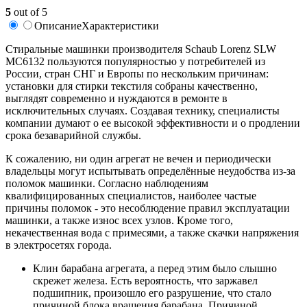
5
out of 5
Описание
Характеристики
Стиральные машинки производителя Schaub Lorenz SLW
MC6132 пользуются популярностью у потребителей из
России, стран СНГ и Европы по нескольким причинам:
установки для стирки текстиля собраны качественно,
выглядят современно и нуждаются в ремонте в
исключительных случаях. Создавая технику, специалисты
компании думают о ее высокой эффективности и о продлении
срока безаварийной службы.
К сожалению, ни один агрегат не вечен и периодически
владельцы могут испытывать определённые неудобства из-за
поломок машинки. Согласно наблюдениям
квалифицированных специалистов, наиболее частые
причины поломок - это несоблюдение правил эксплуатации
машинки, а также износ всех узлов. Кроме того,
некачественная вода с примесями, а также скачки напряжения
в электросетях города.
Клин барабана агрегата, а перед этим было слышно
скрежет железа. Есть вероятность, что заржавел
подшипник, произошло его разрушение, что стало
причиной блока вращения барабана. Причиной