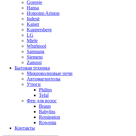
Gorenje
Hansa
Hotpoint-Ariston
Indesit
Kaiser
Kuppersberg
LG
Miele
Whirlpool
Samsung
Siemens
Zanussi
Бытовая техника
Микроволновые печи
Автомагнитолы
Утюги
Philips
Tefal
Фен для волос
Braun
Babyliss
Remington
Rowenta
Контакты