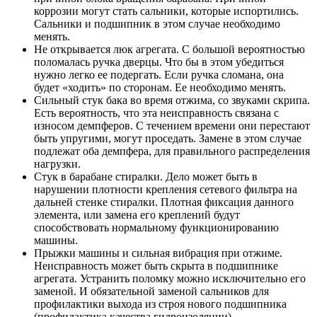
коррозии могут стать сальники, которые испортились.
Сальники и подшипник в этом случае необходимо
менять.
Не открывается люк агрегата. С большой вероятностью
поломалась ручка дверцы. Что бы в этом убедиться
нужно легко ее подергать. Если ручка сломана, она
будет «ходить» по сторонам. Ее необходимо менять.
Сильный стук бака во время отжима, со звуками скрипа.
Есть вероятность, что эта неисправность связана с
износом демпферов. С течением времени они перестают
быть упругими, могут проседать. Замене в этом случае
подлежат оба демпфера, для правильного распределения
нагрузки.
Стук в барабане стиралки. Дело может быть в
нарушении плотности крепления сетевого фильтра на
дальней стенке стиралки. Плотная фиксация данного
элемента, или замена его креплений будут
способствовать нормальному функционированию
машины.
Прыжки машины и сильная вибрация при отжиме.
Неисправность может быть скрыта в подшипнике
агрегата. Устранить поломку можно исключительно его
заменой. И обязательной заменой сальников для
профилактики выхода из строя нового подшипника
(профилактика качества гидроизоляции).