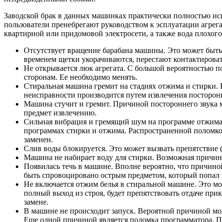
Заводской брак в данных машинках практически полностью искл
пользователи пренебрегают руководством к эсплуатации агрега
квартирной или придомовой электросети, а также вода плохого
Отсутствует вращение барабана машины. Это может быть 
временем щетки укорачиваются, перестают контактироват
Не открывается люк агрегата. С большой вероятностью по
сторонам. Ее необходимо менять.
Стиральная машина гремит на стадиях отжима и стирки. 
неисправности производится путем извлечения посторон
Машина стучит и гремит. Причиной постороннего звука мо
предмет извлечению.
Сильная вибрация и гремящий шум на программе отжима. 
программах стирки и отжима. Распространенной поломкой
заменен.
Слив воды блокируется. Это может вызвать препятствие (
Машина не набирает воду для стирки. Возможная причина 
Появилась течь в машине. Вполне вероятно, что причино
быть спровоцировано острым предметом, который попал в
Не включается отжим белья в стиральной машине. Это мож
полный выход из строя, будет препятствовать отдаче при
замене.
В машине не происходит запуск. Вероятной причиной мож
Еще одной причиной является поломка программатора. П