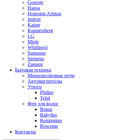
Gorenje
Hansa
Hotpoint-Ariston
Indesit
Kaiser
Kuppersberg
LG
Miele
Whirlpool
Samsung
Siemens
Zanussi
Бытовая техника
Микроволновые печи
Автомагнитолы
Утюги
Philips
Tefal
Фен для волос
Braun
Babyliss
Remington
Rowenta
Контакты