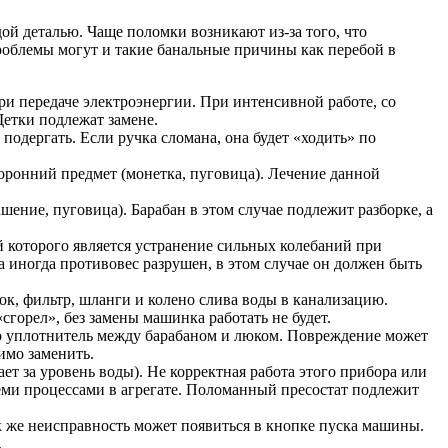
ой деталью. Чаще поломки возникают из-за того, что
проблемы могут и такие банальные причины как перебой в
ри передаче электроэнергии. При интенсивной работе, со
Щетки подлежат замене.
подергать. Если ручка сломана, она будет «ходить» по
оронний предмет (монетка, пуговица). Лечение данной
ение, пуговица). Барабан в этом случае подлежит разборке, а
 которого является устранение сильных колебаний при
 иногда противовес разрушен, в этом случае он должен быть
бок, фильтр, шланги и колено слива воды в канализацию.
сгорел», без замены машинка работать не будет.
это уплотнитель между барабаном и люком. Повреждение может
имо заменить.
т за уровень воды). Не корректная работа этого прибора или
семи процессами в агрегате. Поломанный пресостат подлежит
к же неисправность может появиться в кнопке пуска машины.
.