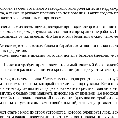
ючён за счёт тотального заводского контроля качества над кажд
та, а также нарушают правила его пользования. Также создать 
 качества с различными примесями.
связано с износом щеток, которые приводят ротор в движение п
ь с коллектором, результатом становится прекращение работы. 
ломалась ручка дверцы. Что бы в этом убедиться нужно легко ее 
Вероятно, в зазор между баком и барабаном машинки попал пост
них предметов.
жет выступать предмет, который попал в барабан (мелочь, украш
Проверки требует противовес, это самый тяжелый блок, задачей
 является расшатывание его креплений (они требуют затяжки), а
засор) в системе слива. Чистке нужно подвергнуть насос, патру
– поломка клапана, который отвечает за подачу воды. Если он «
й в этом случае является дырка в манжете из резины, манжета 
нутрь с бельем или манжета износилась от времени. Ее необход
ет быть вызвано поломкой прессостата (датчика который отвечае
казов на запуск отжима «мозговой» платой, которая управляет в
ет стать выход из строя устройства, которое блокирует люк. Та
ри этом важно провести диагностику, ремонт поломанных узлов