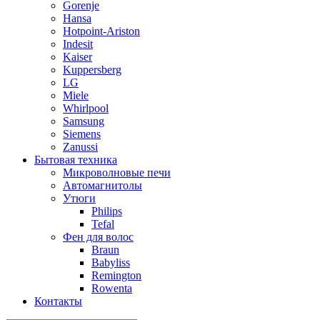
Gorenje
Hansa
Hotpoint-Ariston
Indesit
Kaiser
Kuppersberg
LG
Miele
Whirlpool
Samsung
Siemens
Zanussi
Бытовая техника
Микроволновые печи
Автомагнитолы
Утюги
Philips
Tefal
Фен для волос
Braun
Babyliss
Remington
Rowenta
Контакты