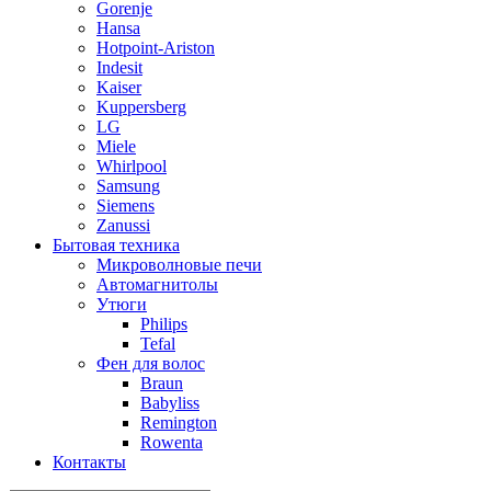
Gorenje
Hansa
Hotpoint-Ariston
Indesit
Kaiser
Kuppersberg
LG
Miele
Whirlpool
Samsung
Siemens
Zanussi
Бытовая техника
Микроволновые печи
Автомагнитолы
Утюги
Philips
Tefal
Фен для волос
Braun
Babyliss
Remington
Rowenta
Контакты