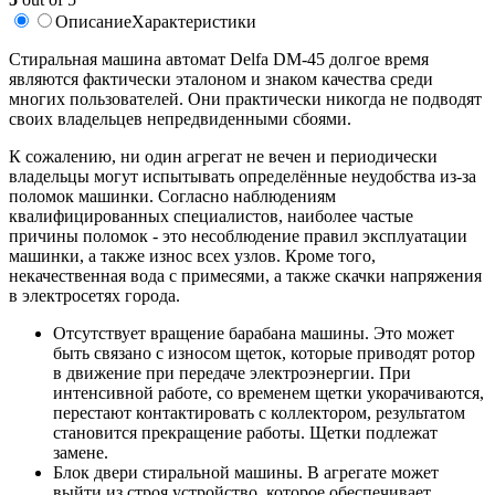
Описание
Характеристики
Cтиральная машина автомат Delfa DM-45 долгое время
являются фактически эталоном и знаком качества среди
многих пользователей. Они практически никогда не подводят
своих владельцев непредвиденными сбоями.
К сожалению, ни один агрегат не вечен и периодически
владельцы могут испытывать определённые неудобства из-за
поломок машинки. Согласно наблюдениям
квалифицированных специалистов, наиболее частые
причины поломок - это несоблюдение правил эксплуатации
машинки, а также износ всех узлов. Кроме того,
некачественная вода с примесями, а также скачки напряжения
в электросетях города.
Отсутствует вращение барабана машины. Это может
быть связано с износом щеток, которые приводят ротор
в движение при передаче электроэнергии. При
интенсивной работе, со временем щетки укорачиваются,
перестают контактировать с коллектором, результатом
становится прекращение работы. Щетки подлежат
замене.
Блок двери стиральной машины. В агрегате может
выйти из строя устройство, которое обеспечивает