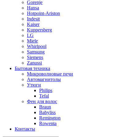
Gorenje
Hansa
Hotpoint-Ariston
Indesit
Kaiser
Kuppersberg
LG
Miele
Whirlpool
Samsung
Siemens
Zanussi
Бытовая техника
Микроволновые печи
Автомагнитолы
Утюги
Philips
Tefal
Фен для волос
Braun
Babyliss
Remington
Rowenta
Контакты