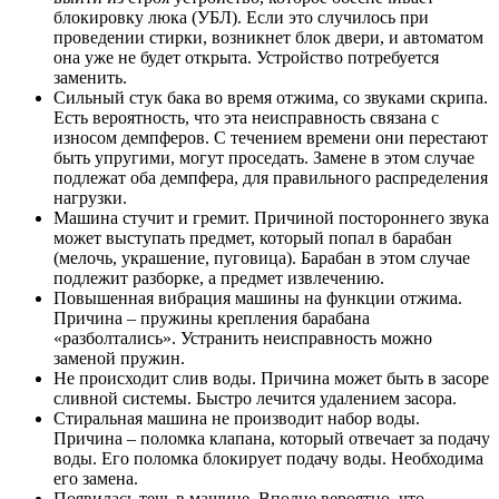
блокировку люка (УБЛ). Если это случилось при
проведении стирки, возникнет блок двери, и автоматом
она уже не будет открыта. Устройство потребуется
заменить.
Сильный стук бака во время отжима, со звуками скрипа.
Есть вероятность, что эта неисправность связана с
износом демпферов. С течением времени они перестают
быть упругими, могут проседать. Замене в этом случае
подлежат оба демпфера, для правильного распределения
нагрузки.
Машина стучит и гремит. Причиной постороннего звука
может выступать предмет, который попал в барабан
(мелочь, украшение, пуговица). Барабан в этом случае
подлежит разборке, а предмет извлечению.
Повышенная вибрация машины на функции отжима.
Причина – пружины крепления барабана
«разболтались». Устранить неисправность можно
заменой пружин.
Не происходит слив воды. Причина может быть в засоре
сливной системы. Быстро лечится удалением засора.
Стиральная машина не производит набор воды.
Причина – поломка клапана, который отвечает за подачу
воды. Его поломка блокирует подачу воды. Необходима
его замена.
Появилась течь в машине. Вполне вероятно, что