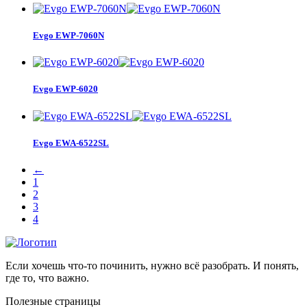
Evgo EWP-7060N
Evgo EWP-6020
Evgo EWA-6522SL
←
1
2
3
4
Если хочешь что-то починить, нужно всё разобрать. И понять,
где то, что важно.
Полезные страницы