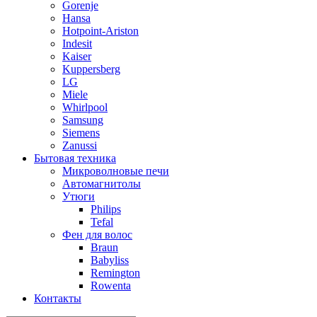
Gorenje
Hansa
Hotpoint-Ariston
Indesit
Kaiser
Kuppersberg
LG
Miele
Whirlpool
Samsung
Siemens
Zanussi
Бытовая техника
Микроволновые печи
Автомагнитолы
Утюги
Philips
Tefal
Фен для волос
Braun
Babyliss
Remington
Rowenta
Контакты